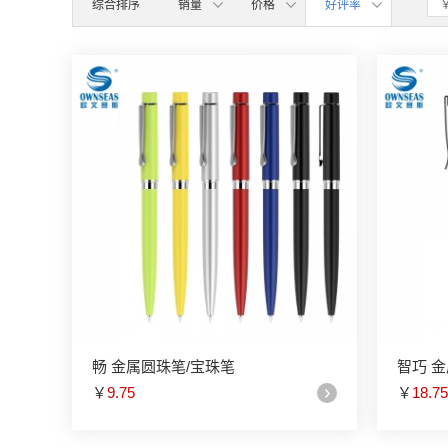
综合排序
销量
价格
好评率
畅 金属圆珠笔/宝珠笔
智巧 
￥
9.75
￥
18.75