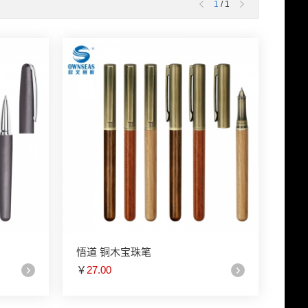
1
/ 1
悟道 铜木宝珠笔
￥
27.00