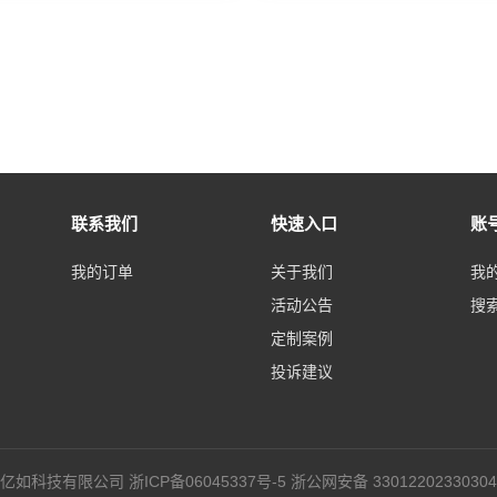
联系我们
快速入口
账
我的订单
关于我们
我
活动公告
搜
定制案例
投诉建议
杭州欧赛亿如科技有限公司
浙ICP备06045337号-5
浙公网安备 33012202330304