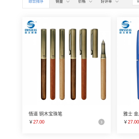
综合排序
销量
价格
好评率
悟道 铜木宝珠笔
雅士 
￥
27.00
￥
27.00