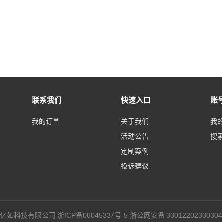
联系我们
快速入口
账
我的订单
关于我们
我
活动公告
搜
定制案例
投诉建议
杭州欧赛亿如科技有限公司
浙ICP备06045337号-5
浙公网安备 33012202330304